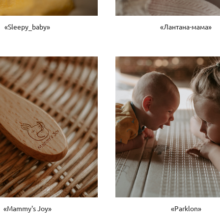
«Sleepy_baby»
«Лантана-мама»
«Mammy's Joy»
«Рarklon»